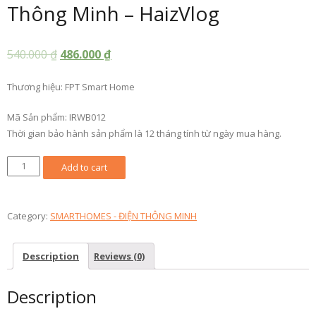
Thông Minh – HaizVlog
540.000
₫
486.000
₫
Thương hiệu: FPT Smart Home
Mã Sản phẩm: IRWB012
Thời gian bảo hành sản phẩm là 12 tháng tính từ ngày mua hàng.
Bộ
Add to cart
Điều
Khiển
Hồng
Category:
SMARTHOMES - ĐIỆN THÔNG MINH
Ngoại
Thông
Description
Reviews (0)
Minh
-
Description
HaizVlog
quantity