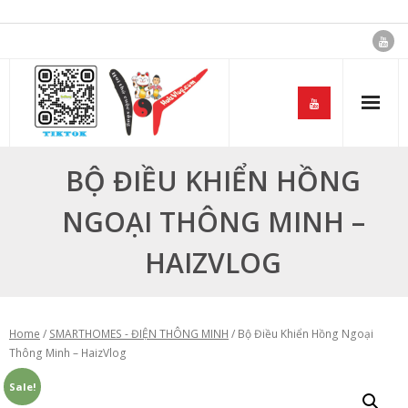
Skip
to
content
BỘ ĐIỀU KHIỂN HỒNG
NGOẠI THÔNG MINH –
HAIZVLOG
Home
/
SMARTHOMES - ĐIỆN THÔNG MINH
/ Bộ Điều Khiển Hồng Ngoại
Thông Minh – HaizVlog
Sale!