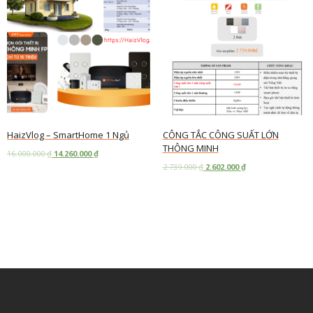
HaizVlog – SmartHome 1 Ngủ
CÔNG TẮC CÔNG SUẤT LỚN
THÔNG MINH
16.000.000
₫
14.260.000
₫
2.739.000
₫
2.602.000
₫
Add to cart
Add to cart