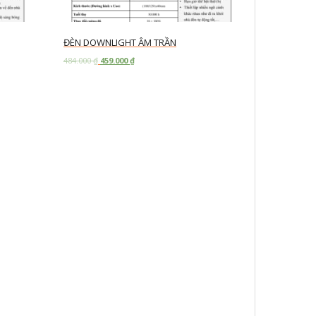
ĐÈN DOWNLIGHT ÂM TRẦN
484.000
₫
459.000
₫
Add to cart