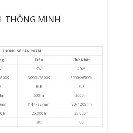
EL THÔNG MINH
THÔNG SỐ SẢN PHẨM
ng
Tròn
Chữ
Nhật
W
9W
40W
6500K
3000K/6500K
3000K/6500K
E
BLE
BLE
lm
600lm
3600lm
0)mm
(147×32)mm
(30×120)mm
0 h
25.000 h
25.000 h
80
80