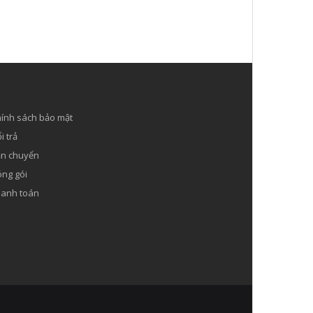
ính sách bảo mật
i trả
n chuyển
ng gói
anh toán