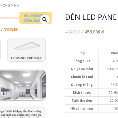
 THÔNG MINH
ĐÈN LED PAN
484.000
₫
459.000
₫
Loại
Vuô
Công
suất
40
Nhiệt độ màu
3000K/
Chuẩn
kết
nối
BL
Quang thông
3600
Kích thước
(60×6
Tuổi
thọ
đèn
25.00
Hệ
số
trả
màu
80