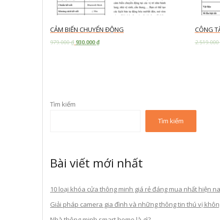
CẢM BIẾN CHUYỂN ĐỘNG
CÔNG T
979.000
₫
930.000
₫
2.519.000
Add to cart
Add to c
Tìm kiếm
Tìm kiếm
Bài viết mới nhất
10 loại khóa cửa thông minh giá rẻ đáng mua nhất hiện n
Giải pháp camera gia đình và những thông tin thú vị khô
Nhà thông minh smart home là gì?