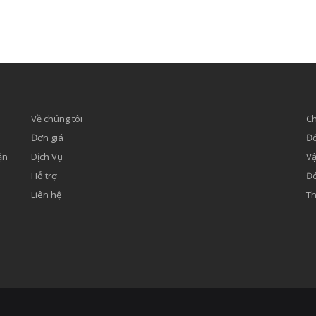
Về chúng tôi
Ch
Đơn giá
Đổ
ận
Dịch Vụ
Vậ
Hỗ trợ
Đó
Liên hệ
Th