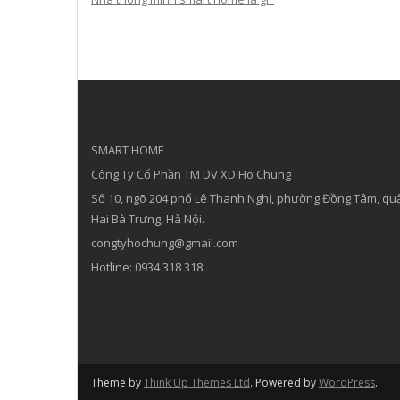
SMART HOME
Công Ty Cổ Phần TM DV XD Ho Chung
Số 10, ngõ 204 phố Lê Thanh Nghị, phường Đồng Tâm, qu
Hai Bà Trưng, Hà Nội.
congtyhochung@gmail.com
Hotline: 0934 318 318
Theme by
Think Up Themes Ltd
. Powered by
WordPress
.