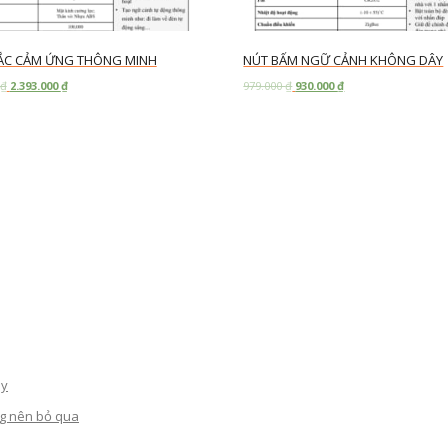
ẮC CẢM ỨNG THÔNG MINH
NÚT BẤM NGỮ CẢNH KHÔNG DÂY
₫
2.393.000
₫
979.000
₫
930.000
₫
art
Add to cart
ay
ng nên bỏ qua