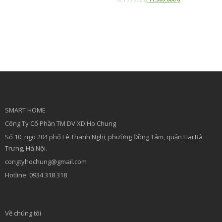
Add to cart
Add to cart
SMART HOME
Công Ty Cổ Phần TM DV XD Ho Chung
Số 10, ngõ 204 phố Lê Thanh Nghị, phường Đồng Tâm, quận Hai Bà
Trưng, Hà Nội.
congtyhochung@gmail.com
Hotline: 0934 318 318
Về chúng tôi