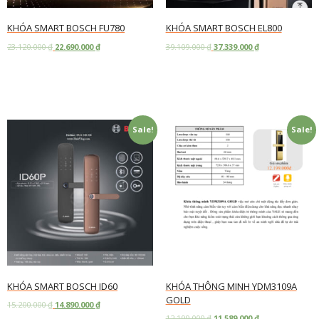
KHÓA SMART BOSCH FU780
KHÓA SMART BOSCH EL800
23.120.000
₫
22.690.000
₫
39.109.000
₫
37.339.000
₫
Add to cart
Add to cart
Sale!
Sale!
KHÓA SMART BOSCH ID60
KHÓA THÔNG MINH YDM3109A
GOLD
15.200.000
₫
14.890.000
₫
12.199.000
₫
11.589.000
₫