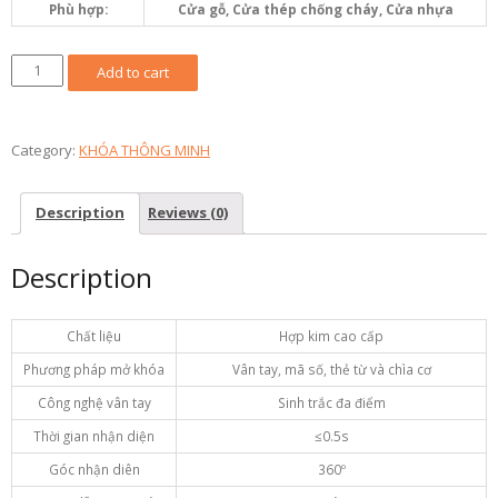
Phù hợp:
Cửa gỗ, Cửa thép chống cháy, Cửa nhựa
KHÓA
Add to cart
SMART
BOSCH
FU700
Category:
KHÓA THÔNG MINH
quantity
Description
Reviews (0)
Description
Chất liệu
Hợp kim cao cấp
Phương pháp mở khóa
Vân tay, mã số, thẻ từ và chìa cơ
Công nghệ vân tay
Sinh trắc đa điểm
Thời gian nhận diện
≤0.5s
Góc nhận diên
360º