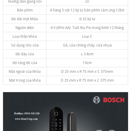
Hướng dẫn giọng nói
có
Bàn phím
4 hàng 3 cột 12 ký tự bàn phím cảm ứng 12bit
Độ dài mật khẩu
6-32 ký tự
Nguồn điện
6 V (4Pin AA): Tuổi thọ Pin trung bình 12 tháng
Loại thân khóa
Loại C
Sử dụng cho cửa
Gỗ, cửa chống cháy, cửa nhựa
Độ dày cửa
≥ 3.8cm
Độ rộng đố cửa
10cm
Mặt ngoài của khóa
D 25 mm x R 75 mm x C 375mm
Mặt trong của khóa
D 25 mm x R 75 mm x C 375 mm