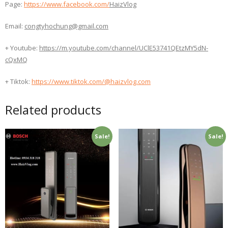
Page:
https://www.facebook.com/
HaizVlog
Email:
congtyhochung@gmail.com
+ Youtube:
https://m.youtube.com/channel/UClE53741QEtzMY5dN-
cQxMQ
+ Tiktok:
https://www.tiktok.com/@haizvlog.com
Related products
Sale!
Sale!