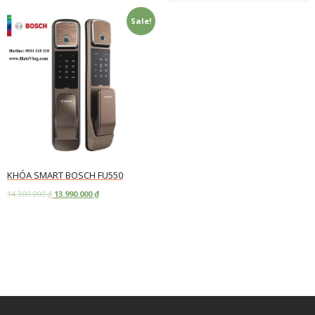
Sale!
KHÓA SMART BOSCH FU550
14.300.000
₫
13.990.000
₫
Add to cart