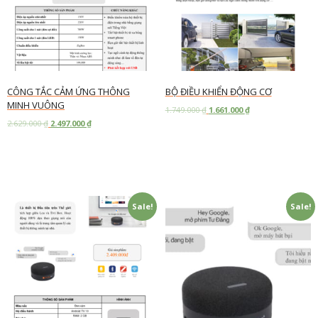
CÔNG TẮC CẢM ỨNG THÔNG
BỘ ĐIỀU KHIỂN ĐỘNG CƠ
MINH VUÔNG
1.749.000
₫
1.661.000
₫
2.629.000
₫
2.497.000
₫
Add to cart
Add to cart
Sale!
Sale!