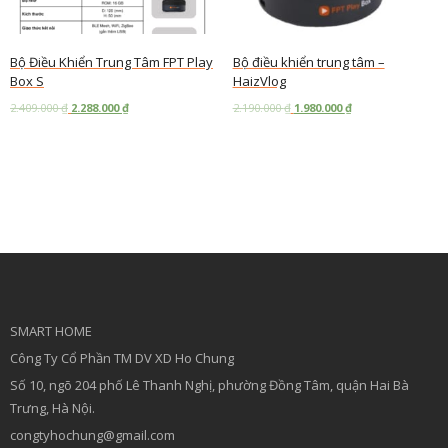
Bộ Điều Khiển Trung Tâm FPT Play
Bộ điều khiển trung tâm –
Box S
HaizVlog
2.409.000
₫
2.288.000
₫
2.190.000
₫
1.980.000
₫
Add to cart
Add to cart
SMART HOME
Công Ty Cổ Phần TM DV XD Ho Chung
Số 10, ngõ 204 phố Lê Thanh Nghị, phường Đồng Tâm, quận Hai Bà
Trưng, Hà Nội.
congtyhochung@gmail.com