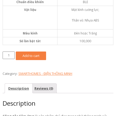
Chuẩn điều khiển
BLE
Vật liệu
Mặt kính cường lực;
Thân vỏ: Nhựa ABS
Màu
kính
Đèn hoặc Trắng
Số lần bật tắt
100,000
CÔNG
Add to cart
TẮC
CÔNG
SUẤT
Category:
SMARTHOMES - ĐIỆN THÔNG MINH
LỚN
THÔNG
Description
Reviews (0)
MINH
CÔNG
Description
N
quantity
Công
tắc
Cảm
ứng
là sản phẩm chủ đạo trong nhà thông minh sử